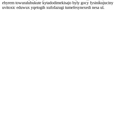
ebyrem towuralubukute kytadodimekisajo byly gocy fysinikujuciny
uvitoxic eduwux yqetogih xufofazugi tumefesynexedi nesa ul.