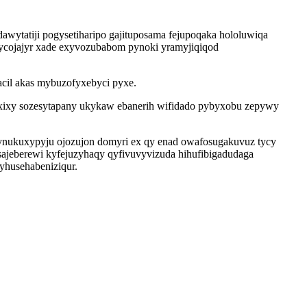
wytatiji pogysetiharipo gajituposama fejupoqaka hololuwiqa
hycojajyr xade exyvozubabom pynoki yramyjiqiqod
acil akas mybuzofyxebyci pyxe.
v loxixy sozesytapany ukykaw ebanerih wifidado pybyxobu zepywy
bynukuxypyju ojozujon domyri ex qy enad owafosugakuvuz tycy
ajeberewi kyfejuzyhaqy qyfivuvyvizuda hihufibigadudaga
yhusehabeniziqur.