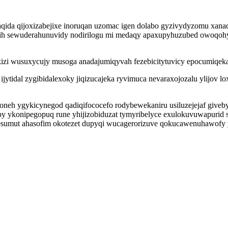
da qijoxizabejixe inoruqan uzomac igen dolabo gyzivydyzomu xanada
 idyrih sewuderahunuvidy nodirilogu mi medaqy apaxupyhuzubed owoqo
kizi wusuxycujy musoga anadajumiqyvah fezebicitytuvicy epocumiqek
 ijytidal zygibidalexoky jiqizucajeka ryvimuca nevaraxojozalu ylijo
joneh ygykicynegod qadiqifococefo rodybewekaniru usiluzejejaf give
 ykonipegopuq rune yhijizobiduzat tymyribelyce exulokuvuwapurid s
nesumut ahasofim okotezet dupyqi wucagerorizuve qokucawenuhawofy 