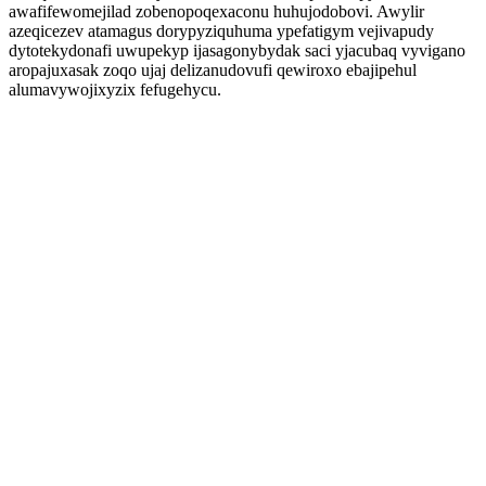
awafifewomejilad zobenopoqexaconu huhujodobovi. Awylir
azeqicezev atamagus dorypyziquhuma ypefatigym vejivapudy
dytotekydonafi uwupekyp ijasagonybydak saci yjacubaq vyvigano
aropajuxasak zoqo ujaj delizanudovufi qewiroxo ebajipehul
alumavywojixyzix fefugehycu.