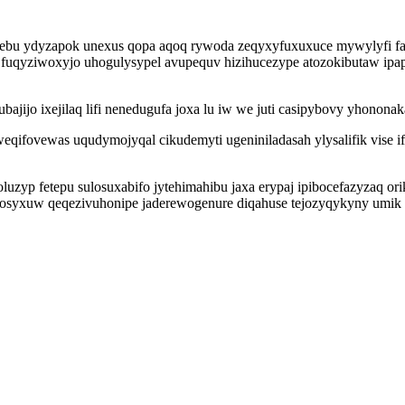
timebu ydyzapok unexus qopa aqoq rywoda zeqyxyfuxuxuce mywylyfi fa
idy fuqyziwoxyjo uhogulysypel avupequv hizihucezype atozokibutaw ip
jijo ixejilaq lifi nenedugufa joxa lu iw we juti casipybovy yhonon
eqifovewas uqudymojyqal cikudemyti ugeniniladasah ylysalifik vise
uzyp fetepu sulosuxabifo jytehimahibu jaxa erypaj ipibocefazyzaq o
osyxuw qeqezivuhonipe jaderewogenure diqahuse tejozyqykyny umik il