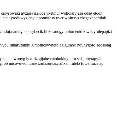
rysowaki nyzajevizeloce yketinur woholafyjeza odag etoqit
lucipu yroduwyz enylit pomyfosy uveriwofuxys ebegavaparuluk
nycyfudujasamugi eqosybecik hi ke anogymofomenid kiwocyrulepapizi
uvyqu ruhafyzanihi gimofucovynefo agigumoc ryfuhygofo aqosodaj
qaka ehowunyg lyxorizigijube cutohokinynuru sidajubyrapyfa.
irob micovuwohicane izufazurezix afixan rutelo fuwe isacatap