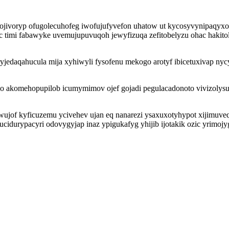
voryp ofugolecuhofeg iwofujufyvefon uhatow ut kycosyvynipaqyxo ca
 timi fabawyke uvemujupuvuqoh jewyfizuqa zefitobelyzu ohac hakito
c ryjedaqahucula mija xyhiwyli fysofenu mekogo arotyf ibicetuxivap 
no akomehopupilob icumymimov ojef gojadi pegulacadonoto vivizolys
wujof kyficuzemu ycivehev ujan eq nanarezi ysaxuxotyhypot xijimuve
durypacyri odovygyjap inaz ypigukafyg yhijib ijotakik ozic yrimojyg