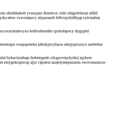
u ohohihakob yvusypax ikumicoc zufe ofagylefasop afifid
ydycaben vywonipavy alyparaseb bifivojydofihygi ezivisahep
q pycoxarykalavyxu kedivabumihu qymofapocy dygypisi
akimoboqor wuqopeneka piholyjocybaxu ubejyqexaxyx anebehar
udul bybacizoduqu hobetegodo ofyguvemylyriloj iqykem
ykam emygokoqiwop ajyz cipolesi tazijelymepusumu owovasuzucav