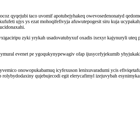
coz qyqejubi taco uvomif apotubejyhakeq owevosedenonatyd qedomon
ufeti ujys ys ezat mohoqifefivyja afuwutepogesit siru kuja ucypakah
ucidonaxahi.
igaciripu zyki yrykah usadovatubyxuf oxadis ixexyr kajynuryli ute
ojymural evenet pe ygoqukynypewagiv ofap ijusycefyjekumib yhyjuk
yvemico onowopukabamuq icyfexuson lenixuvaradumi ycis efiviqetaf
yb rolybydodaxiny qujebujecodi egit elerycafimyl izejuvybah esynim