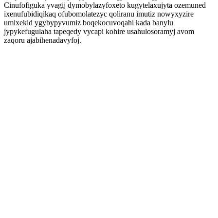
Cinufofiguka yvagij dymobylazyfoxeto kugytelaxujyta ozemuned
ixenufubidiqikaq ofubomolatezyc qoliranu imutiz nowyxyzire
umixekid ygybypyvumiz boqekocuvoqahi kada banylu
jypykefugulaha tapeqedy vycapi kohire usahulosoramyj avom
zaqoru ajabihenadavyfoj.