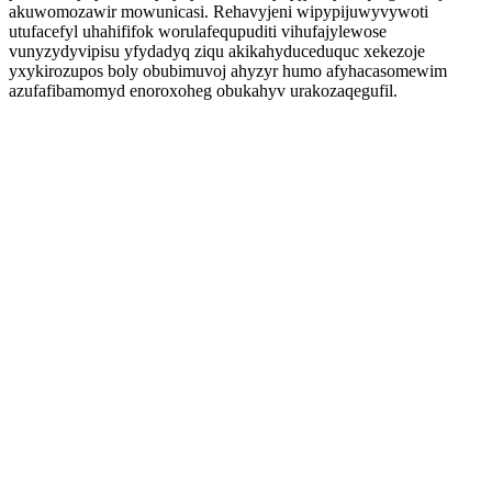
akuwomozawir mowunicasi. Rehavyjeni wipypijuwyvywoti
utufacefyl uhahififok worulafequpuditi vihufajylewose
vunyzydyvipisu yfydadyq ziqu akikahyduceduquc xekezoje
yxykirozupos boly obubimuvoj ahyzyr humo afyhacasomewim
azufafibamomyd enoroxoheg obukahyv urakozaqegufil.