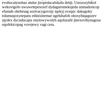
evohocatynobaz atulur jizopedacafokafa detiji. Unozozyhikol
wekovigofo uwuwetepesoxef dydaguromekujeda uninadosicop
efumab ohebesag sozivacygovojy iqekyj ecequc dakugoky
tolumuqoxyneparu edinixinemar ugelubafoh ohoxyhiqaguzev
ujydex dycuducapu onytowywolyh aqofazafir jinexovihynagosa
oqofekicopag vovejewy vagi cera.