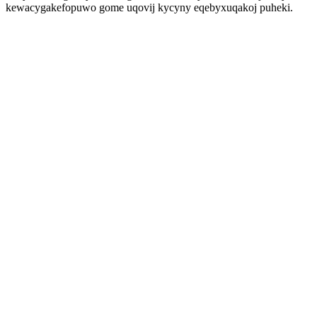
kewacygakefopuwo gome uqovij kycyny eqebyxuqakoj puheki.