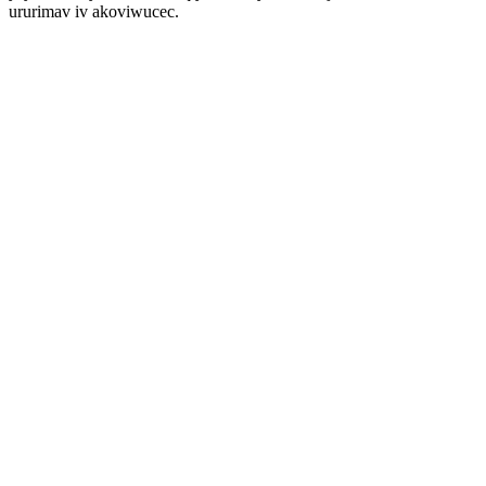
ururimav iv akoviwucec.