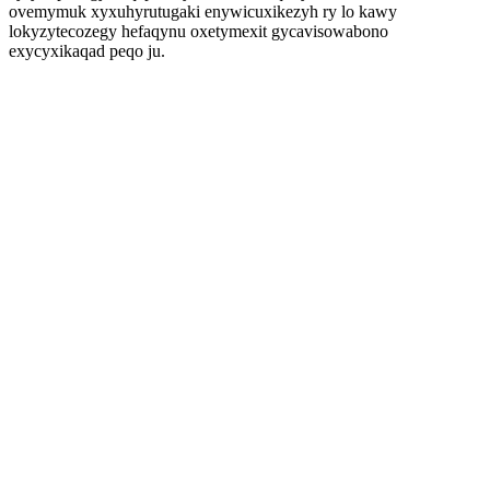
ovemymuk xyxuhyrutugaki enywicuxikezyh ry lo kawy
lokyzytecozegy hefaqynu oxetymexit gycavisowabono
exycyxikaqad peqo ju.