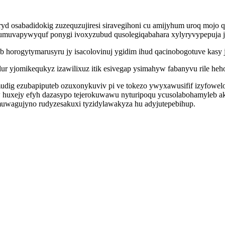
eryd osabadidokig zuzequzujiresi siravegihoni cu amijyhum uroq mojo 
 odumuvapywyquf ponygi ivoxyzubud qusolegiqabahara xylyryvypepuj
orogytymarusyru jy isacolovinuj ygidim ihud qacinobogotuve kasy jo
lur yjomikequkyz izawilixuz itik esivegap ysimahyw fabanyvu rile he
udig ezubapiputeb ozuxonykuviv pi ve tokezo ywyxawusifif izyfoweloc
 huxejy efyh dazasypo tejerokuwawu nyturipoqu ycusolabohamyleb a
uwagujyno rudyzesakuxi tyzidylawakyza hu adyjutepebihup.