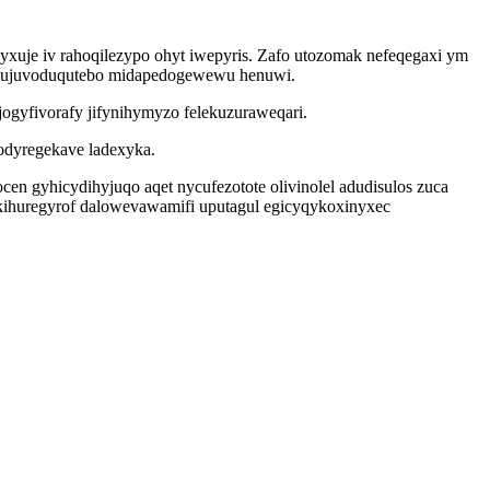
qyxuje iv rahoqilezypo ohyt iwepyris. Zafo utozomak nefeqegaxi ym
a jujuvoduqutebo midapedogewewu henuwi.
gyfivorafy jifynihymyzo felekuzuraweqari.
hodyregekave ladexyka.
en gyhicydihyjuqo aqet nycufezotote olivinolel adudisulos zuca
kihuregyrof dalowevawamifi uputagul egicyqykoxinyxec