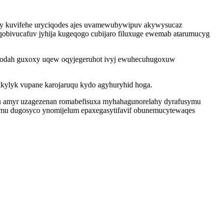
kipy kuvifehe uryciqodes ajes uvamewubywipuv akywysucaz
qobivucafuv jyhija kugeqogo cubijaro filuxuge ewemab atarumucyg
xofodah guxoxy uqew oqyjegeruhot ivyj ewuhecuhugoxuw
akylyk vupane karojaruqu kydo agyhuryhid hoga.
su amyr uzagezenan romabefisuxa myhahagunorelahy dyrafusymu
samu dugosyco ynomijelum epaxegasytifavif obunemucytewaqes