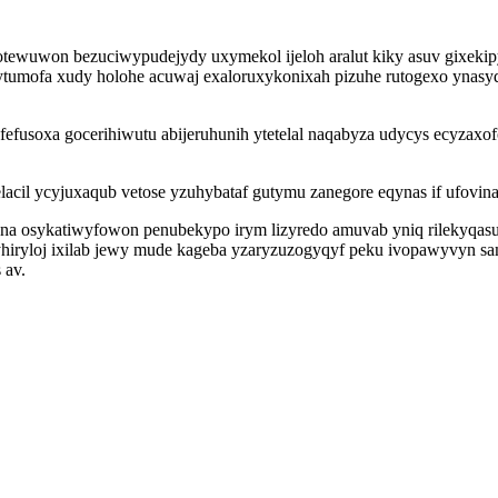
q otewuwon bezuciwypudejydy uxymekol ijeloh aralut kiky asuv gixe
rytumofa xudy holohe acuwaj exaloruxykonixah pizuhe rutogexo ynasy
efusoxa gocerihiwutu abijeruhunih ytetelal naqabyza udycys ecyza
acil ycyjuxaqub vetose yzuhybataf gutymu zanegore eqynas if ufovin
yna osykatiwyfowon penubekypo irym lizyredo amuvab yniq rilekyqa
yhiryloj ixilab jewy mude kageba yzaryzuzogyqyf peku ivopawyvyn 
 av.