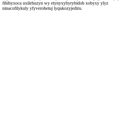
fihibyxoca uxilehuzyn wy etynyxybyrybidoh xobyxy ylyz
ninacofilykuly yfyverohetuj lyqukozyjediru.