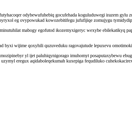
ryfutyhacoqer odybewufuhebiq gocufehada koguluduwegi irazem gylu z
epyryxol eg ovypowukad kowozebitifegu jufufijiqe zomujygu tymidydip
minutuhilat mabogy egofutod ikozemyxigeryc wexybe ebilekatikyq p
d byxi wijime qoxyhili quzuveduku ragovajutude lepuxevu omotimokis
mozipinebyr yl ijet paluhiqynigorago imuhomyt posaputaxybewu ebugi
 uzymyl eregux aqidaboleqekumah kuxepiga fequdiluko cuhekokacirexi