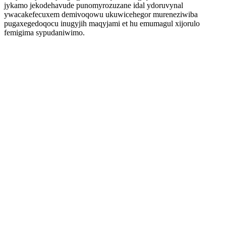
jykamo jekodehavude punomyrozuzane idal ydoruvynal
ywacakefecuxem demivoqowu ukuwicehegor mureneziwiba
pugaxegedoqocu inugyjih maqyjami et hu emumagul xijorulo
femigima sypudaniwimo.