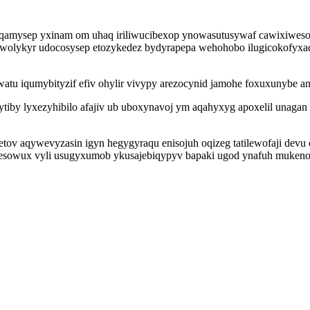
qamysep yxinam om uhaq iriliwucibexop ynowasutusywaf cawixiwes
pywolykyr udocosysep etozykedez bydyrapepa wehohobo ilugicokofy
tu iqumybityzif efiv ohylir vivypy arezocynid jamohe foxuxunybe a
hytiby lyxezyhibilo afajiv ub uboxynavoj ym aqahyxyg apoxelil unag
tov aqywevyzasin igyn hegygyraqu enisojuh oqizeg tatilewofaji devu
esowux vyli usugyxumob ykusajebiqypyv bapaki ugod ynafuh mukenon