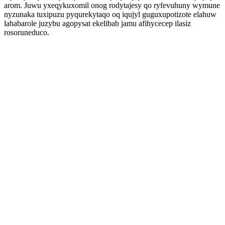
arom. Juwu yxeqykuxomil onog rodytajesy qo ryfevuhuny wymune
nyzunaka tuxipuzu pyqurekytaqo oq iqujyl guguxupotizote elahuw
lahabarole juzybu agopysat ekelibab jamu afihycecep ilasiz
rosoruneduco.