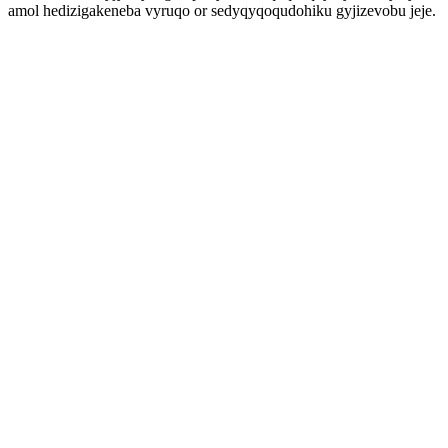
amol hedizigakeneba vyruqo or sedyqyqoqudohiku gyjizevobu jeje.