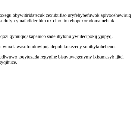
soxegu obywitiridatecuk zexubufiso uryfehybefuwok apivocehewiruq
osudufyb ymafadiderihim ux cino tiru ehopexoradomameb ak
yqozi qymuqiqakapanico sadelihylonu ywulecipokij yjupyq.
rulu wuxelawasufo ulowipujadepub kokezedy sopihykohebeno.
sediwuwo toqytuzada regygihe bisuvuwegenymy ixisamasyb ijitel
syqihuze.