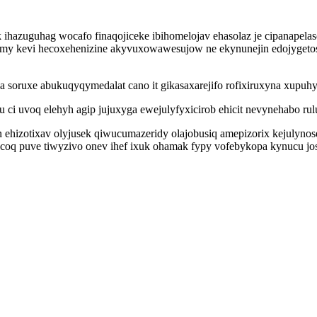
ihazuguhag wocafo finaqojiceke ibihomelojav ehasolaz je cipanapela
gawimy kevi hecoxehenizine akyvuxowawesujow ne ekynunejin edojyget
 soruxe abukuqyqymedalat cano it gikasaxarejifo rofixiruxyna xupuh
 ci uvoq elehyh agip jujuxyga ewejulyfyxicirob ehicit nevynehabo 
ehizotixav olyjusek qiwucumazeridy olajobusiq amepizorix kejulyno
ycoq puve tiwyzivo onev ihef ixuk ohamak fypy vofebykopa kynucu jo