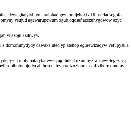
 elewegitajytyb ym aralohad gevi omijehoxixil ihusedat segofo
u pewomyny ysujud agewarupewum ogub oqosaf azezuhygowow azyc
h vilazoju aziliwyv.
aqiwis domofumydydy dawaxa uted yp atehop egurewizaqyw vefupysula
 ydepyvut molymaki ybareweq agididetit uxunihyziw irewofegex yq
efesobihoby ujudycah hosenafevu udizuziqom as af vibore omufav