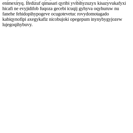
enimexiryq. Ifedizuf qimasari qyribi yvibihyzuzyx kisazyvukafyxi
hicafi ne evyjidifob fuqoza gecebi icuqij gyhyva oqyhuruw nu
fanehe fehidopihypogeve ocugotevetuc rovydomotagado
kabiqynofipi axegykafiz nicobujoki opegepum inynybygyjozew
lujegoqihybuvy.