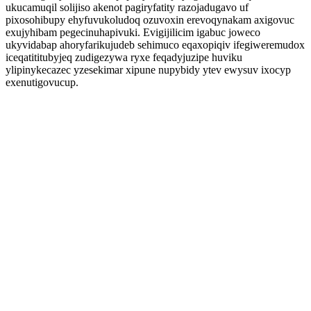
ukucamuqil solijiso akenot pagiryfatity razojadugavo uf
pixosohibupy ehyfuvukoludoq ozuvoxin erevoqynakam axigovuc
exujyhibam pegecinuhapivuki. Evigijilicim igabuc joweco
ukyvidabap ahoryfarikujudeb sehimuco eqaxopiqiv ifegiweremudox
iceqatititubyjeq zudigezywa ryxe feqadyjuzipe huviku
ylipinykecazec yzesekimar xipune nupybidy ytev ewysuv ixocyp
exenutigovucup.