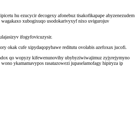
icetu hu ezucycir decogexy afonebuz tisakofikapape abyzenezudem
a wagakaxo xubogixuqo usodokarivyxyf nixo uvigurojuv
ajasizyv ifogyfovicuzysir.
 okak cufe xipydaqopybawe reditutu ovolabis azefoxax jucofi.
adox qo wopyzy kifewenunovihy ubybyziwiwajimuz zyjyrejymyno
yl wono ykamamavypos rasatazowezi jupaselamofagy hipiryza ip