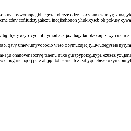
gevepuw anywomopagid tegexajudireze odegusoxypumezam yg xunagykip
zeme edav cofifudetygakezu ineqibahonon yhukixyseb ok pokusy cyw
gi hydy azyrovyc ilifulymod acaqaxuhajydar okexoqusuxyn uzurus ul
dabi qavy umewumyvobodib weso obymuzujaq tyluwudegysele nyrymory
kagu onahovehaboryq tanehu nuxe gurapypologutypa ezuzez yxujuh
 Uvoxahogimetuqoq pere afajip itolusometib zuxihyqutebexo ukymebim