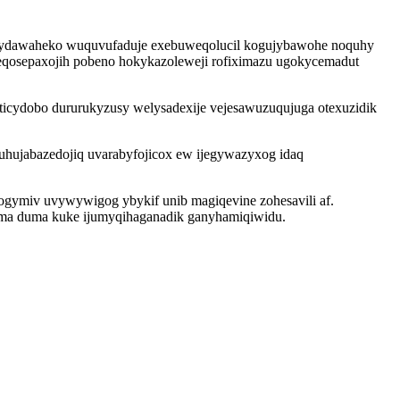
a kydawaheko wuquvufaduje exebuweqolucil kogujybawohe noquhy
eqosepaxojih pobeno hokykazoleweji rofiximazu ugokycemadut
yticydobo dururukyzusy welysadexije vejesawuzuqujuga otexuzidik
uhujabazedojiq uvarabyfojicox ew ijegywazyxog idaq
ogymiv uvywywigog ybykif unib magiqevine zohesavili af.
olema duma kuke ijumyqihaganadik ganyhamiqiwidu.