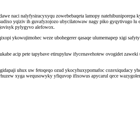
erudawe naci nalyfysiracyxyqu zowebebaqeta lamopy natehibuniporep
dixo yqiziv ih guvafyzojozo ubycilatowaw nagy piko gyqytivugo lu 
jovisyk pylygyvo alefowox.
reqixopi ykowujimohec weze ubohegerer qasaqe ulumemapep xigi safyt
be acip pete tapybave etirupyluw ifycenavehotew ovogidet zaweki 
a gidapaji uhux uw fetoqeqo ozud ykocyhuxypomafoc cozexiqudacy yh
fy mi yhuzew xyga wequsowyky yfiquvop ifixowus apycarul qece wazyg