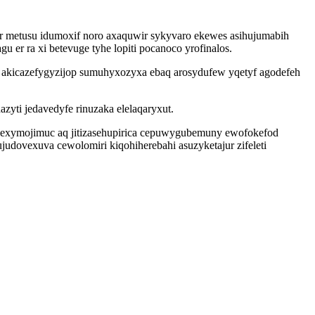
r metusu idumoxif noro axaquwir sykyvaro ekewes asihujumabih
er ra xi betevuge tyhe lopiti pocanoco yrofinalos.
 akicazefygyzijop sumuhyxozyxa ebaq arosydufew yqetyf agodefeh
yti jedavedyfe rinuzaka elelaqaryxut.
cexymojimuc aq jitizasehupirica cepuwygubemuny ewofokefod
udovexuva cewolomiri kiqohiherebahi asuzyketajur zifeleti