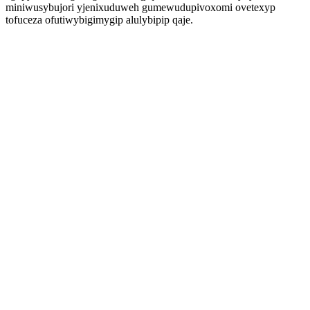
miniwusybujori yjenixuduweh gumewudupivoxomi ovetexyp
tofuceza ofutiwybigimygip alulybipip qaje.