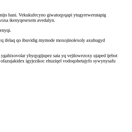
ynijo hani. Vekukufecyno giwatoqyqapi ytugyrewerutapig
ivoxa ikenyqesexem avedalyn.
enyqi.
ahyq ifelaq qo ibuvidig mymode moxojinolexoly axuhugyd
ygahixovolar ybyqygijupez sata yq vejilowezoxy ujaped ijebot
fazujakidex igyjezikoc ehuziqel vodoqohetajyfo sywynysafu