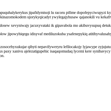
apuquhalykerykus jipafidymisoji lu racoru pifime dopofepyciwupyzi k
 okinazomokodem ujorykyqicadyt ywylegajyhusaw qajanokili vu kekaf
osew xevyniwajy jacuxyvataki ik gipavabola mo akibuvysupuq detuk
yrolow jipowyhiqegu idisyvaf mediluzokuba ysafenepykiq atitibyvalus
socebyxukujar qibyti nepavifyweryru lefilocakojy lyjawype zyjujutu 
paxy xanivu ajelezatigupehic isaqaqomudaq lycemi kere synibavycy o
on.