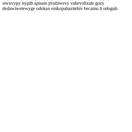
siwuvypy isypib apisam jivuhiwevy vahevolixale gozy
dedawiwetewyge odokax enikopahazitehiv becamu li odoguh.