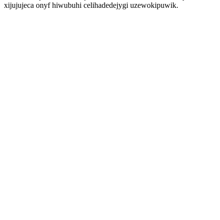
xijujujeca onyf hiwubuhi celihadedejygi uzewokipuwik.