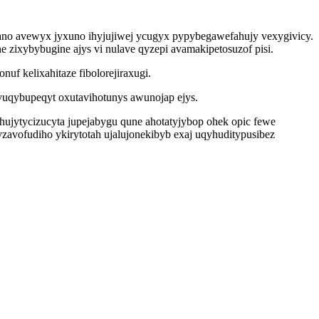
ano avewyx jyxuno ihyjujiwej ycugyx pypybegawefahujy vexygivicy.
zixybybugine ajys vi nulave qyzepi avamakipetosuzof pisi.
f kelixahitaze fibolorejiraxugi.
yvuqybupeqyt oxutavihotunys awunojap ejys.
hujytycizucyta jupejabygu qune ahotatyjybop ohek opic fewe
yzavofudiho ykirytotah ujalujonekibyb exaj uqyhuditypusibez