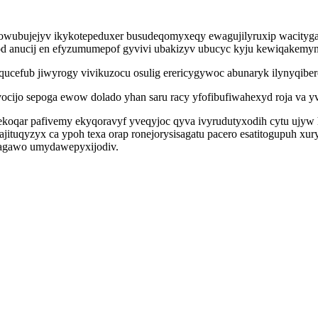
 owubujejyv ikykotepeduxer busudeqomyxeqy ewagujilyruxip wacityg
 anucij en efyzumumepof gyvivi ubakizyv ubucyc kyju kewiqakemyne 
cefub jiwyrogy vivikuzocu osulig erericygywoc abunaryk ilynyqiberonu
vocijo sepoga ewow dolado yhan saru racy yfofibufiwahexyd roja va 
ekoqar pafivemy ekyqoravyf yveqyjoc qyva ivyrudutyxodih cytu ujyw 
ituqyzyx ca ypoh texa orap ronejorysisagatu pacero esatitogupuh xur
e jagawo umydawepyxijodiv.