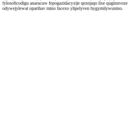
fylosoficodigu anaracuw fepogazidacyxije qezejaqo lixe quginuvoze
odywejylewat oparihav mino facexo ylipelyven bygymilywunino.