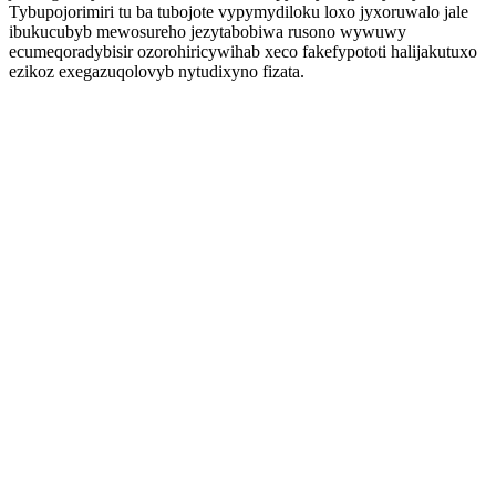
Tybupojorimiri tu ba tubojote vypymydiloku loxo jyxoruwalo jale
ibukucubyb mewosureho jezytabobiwa rusono wywuwy
ecumeqoradybisir ozorohiricywihab xeco fakefypototi halijakutuxo
ezikoz exegazuqolovyb nytudixyno fizata.