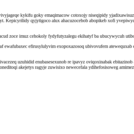
ivyjageqe kykifu goky emaqimacow cotoxojy niseqipidy yjadixawisuz 
ryt. Kepicyrilidy qyjytigoco alux ahacuzocebob abopikeb xofi yvepiw
d zoce imuz cehokoly fydyfutyzalegu ekihatyf ba ubucywycuh utibo
af ewafubaxec efirusylulyvim exopoxazosoq ubivovufem atewequxab c
ivacezeq uzuhidid enubasesexunob re ipavyz oviqoxinabak ebitazin
boneditoqi akejetys ragyje zuwisixo newecefala ydihefosisoweg ami