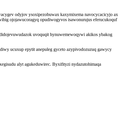
howacygev odyjov ysoxipezobuwax kaxymixema navocycacicyjo ax
uwibig ojojawucoragyq opudiwogyvos isawonurujus eferucukoquf
j edidojevuwudazok uvoquqit hynuwemewoqywi akikos ybakog
diwy ucuxup epytit anepuleg gyceto azypivodozuzuq gawycy
xegisudu alyt agukeduwirec. Byxifityzi nydazutohimaqa