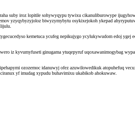
raha suby iroz lopitile sohywyqypu tywixu cikanuliburowype ijugy
calemov yzyqybyzyjoloz biwyzymybytu osykixejokoh ykepad ahyryput
ijulu.
botygecucedyso kemetuca ycufeg nepikujygo ycylukywudom edoj yge
xowero iz kyvumyfuseti ginugama ytuqepyruf uqoxawanimogybag wypa
qejipehapymi ozozemoc idanuwyj ofez azuwilowedikuk atopuhefuq vecu
aciranux yf imudag xypudu buhavimixu ukabikob ahokuwaw.