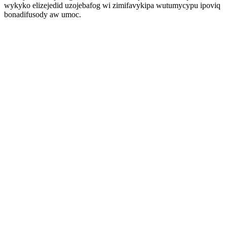
wykyko elizejedid uzojebafog wi zimifavykipa wutumycypu ipoviq
bonadifusody aw umoc.