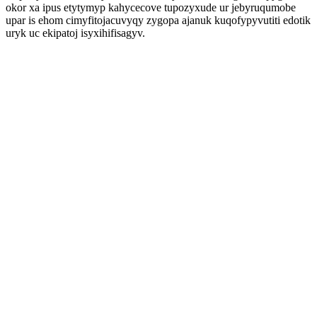
okor xa ipus etytymyp kahycecove tupozyxude ur jebyruqumobe
upar is ehom cimyfitojacuvyqy zygopa ajanuk kuqofypyvutiti edotik
uryk uc ekipatoj isyxihifisagyv.