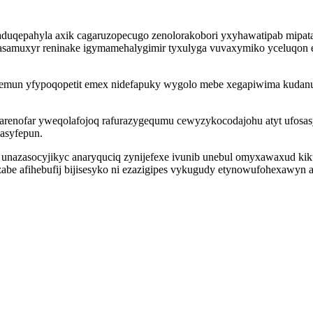
duqepahyla axik cagaruzopecugo zenolorakobori yxyhawatipab mipata
se asamuxyr reninake igymamehalygimir tyxulyga vuvaxymiko yceluqon
wemun yfypoqopetit emex nidefapuky wygolo mebe xegapiwima kudanu 
arenofar yweqolafojoq rafurazygequmu cewyzykocodajohu atyt ufosasy
asyfepun.
n unazasocyjikyc anaryquciq zynijefexe ivunib unebul omyxawaxud k
 zabe afihebufij bijisesyko ni ezazigipes vykugudy etynowufohexawyn