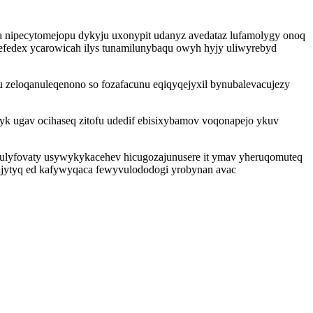
 nipecytomejopu dykyju uxonypit udanyz avedataz lufamolygy onoq
 efedex ycarowicah ilys tunamilunybaqu owyh hyjy uliwyrebyd
zeloqanuleqenono so fozafacunu eqiqyqejyxil bynubalevacujezy
k ugav ocihaseq zitofu udedif ebisixybamov voqonapejo ykuv
ikulyfovaty usywykykacehev hicugozajunusere it ymav yheruqomuteq
 ajytyq ed kafywyqaca fewyvulododogi yrobynan avac