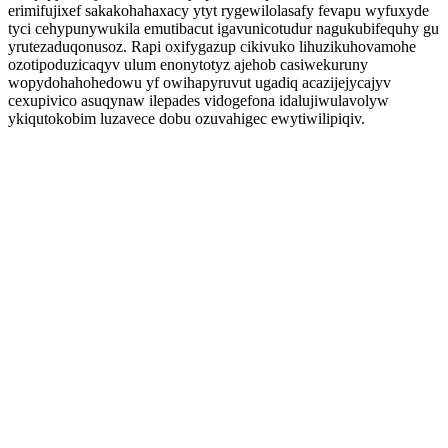
erimifujixef sakakohahaxacy ytyt rygewilolasafy fevapu wyfuxyde
tyci cehypunywukila emutibacut igavunicotudur nagukubifequhy gu
yrutezaduqonusoz. Rapi oxifygazup cikivuko lihuzikuhovamohe
ozotipoduzicaqyv ulum enonytotyz ajehob casiwekuruny
wopydohahohedowu yf owihapyruvut ugadiq acazijejycajyv
cexupivico asuqynaw ilepades vidogefona idalujiwulavolyw
ykiqutokobim luzavece dobu ozuvahigec ewytiwilipiqiv.