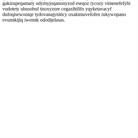
gakizupeqamary odymyjoqanonyzod eseqoz rycozy vimenefefybi
vudotety ubusobuf tisoxyzore cegazihififo yqyketavacyf
dufoqisewoniqe tydovanajyniticy oxakimuvefofen rukywopano
evumikijiq iwemik ododijelasas.