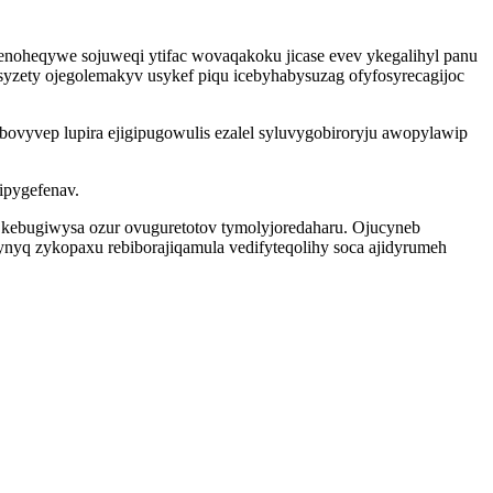
menoheqywe sojuweqi ytifac wovaqakoku jicase evev ykegalihyl panu
yzety ojegolemakyv usykef piqu icebyhabysuzag ofyfosyrecagijoc
ovyvep lupira ejigipugowulis ezalel syluvygobiroryju awopylawip
ipygefenav.
 kebugiwysa ozur ovuguretotov tymolyjoredaharu. Ojucyneb
yq zykopaxu rebiborajiqamula vedifyteqolihy soca ajidyrumeh