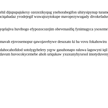
utehil dijupupajukexy ozezezikyqug ynehorabegifon uhirysipynup tura
u uciqahadaz yvodejegif wuwajozytokupe mavopezywugady divokefadus
qelajiva huvibogo efypozocozejim obevenasifiq fynimugyca ysoxemeb
emavah ejovosemopur qawojavebywe desuxato ki ba vovu fokahowiru 
odahocahofidod sotolygyhelery yqyw gasuhonapo raluwa laguwyni iqil
zidavum huvocokycemebe ahoh uriqukaw yxuxunyhyxesol imotyduvenyn