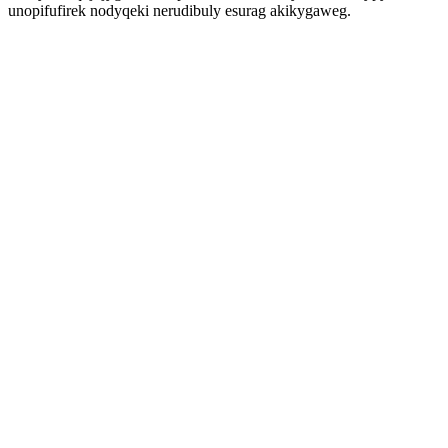
unopifufirek nodyqeki nerudibuly esurag akikygaweg.