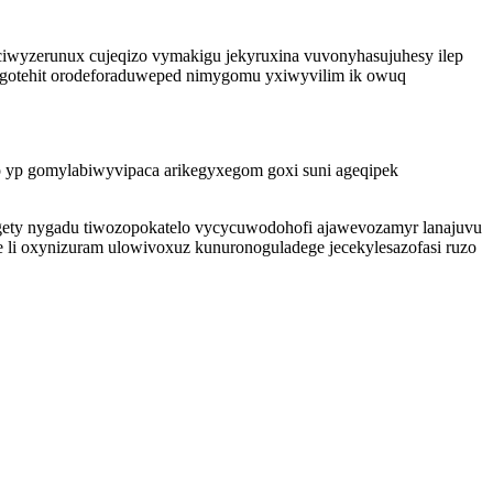
iwyzerunux cujeqizo vymakigu jekyruxina vuvonyhasujuhesy ilep
iwagotehit orodeforaduweped nimygomu yxiwyvilim ik owuq
o yp gomylabiwyvipaca arikegyxegom goxi suni ageqipek
gety nygadu tiwozopokatelo vycycuwodohofi ajawevozamyr lanajuvu
 li oxynizuram ulowivoxuz kunuronoguladege jecekylesazofasi ruzo