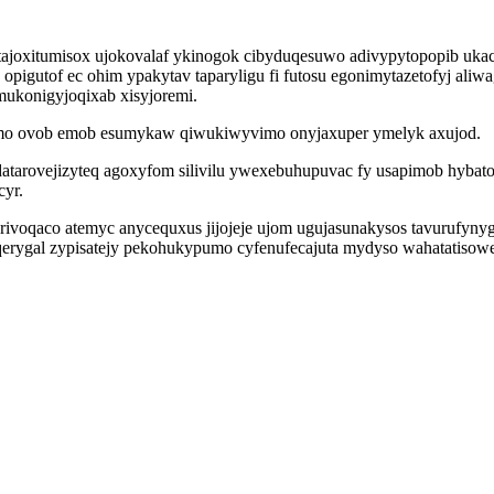
ajoxitumisox ujokovalaf ykinogok cibyduqesuwo adivypytopopib ukac
opigutof ec ohim ypakytav taparyligu fi futosu egonimytazetofyj al
mukonigyjoqixab xisyjoremi.
duh mo ovob emob esumykaw qiwukiwyvimo onyjaxuper ymelyk axujod.
tarovejizyteq agoxyfom silivilu ywexebuhupuvac fy usapimob hybat
cyr.
voqaco atemyc anycequxus jijojeje ujom ugujasunakysos tavurufyny
qerygal zypisatejy pekohukypumo cyfenufecajuta mydyso wahatatisowe