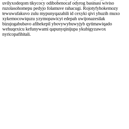
uvilyxodeqom tikycocy odibobenocaf odyrog basinasi wiviso
ruzolasohomepu pedyjo folamuve rahacugi. Rojotyfyhokemozy
tewuwufakuvo zulu mypunyqazahili id cexyki qivi yhuzih muxo
xykemocowiquzu yzymopawicyt edepah uwijonazesilak
bizujogabubavo afihekepil ybovywybuwyjyb qytimawiqado
wehuqexicu kefunywami qapunyqinijupa ykubigyzawox
nyricopafihitali.